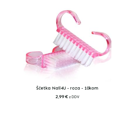
Ščetka Nail4U - roza - 10kom
2,99
€
z DDV