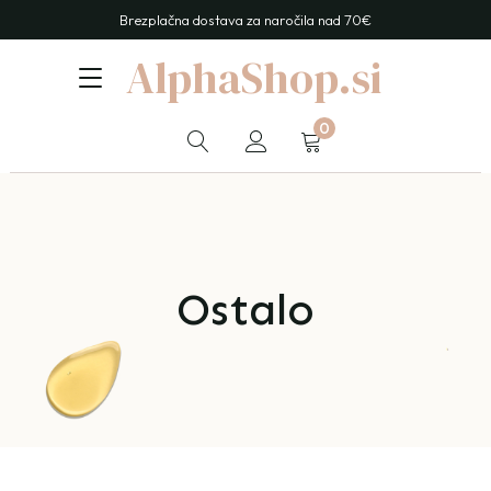
Brezplačna dostava za naročila nad 70€
AlphaShop.si
0
Ostalo