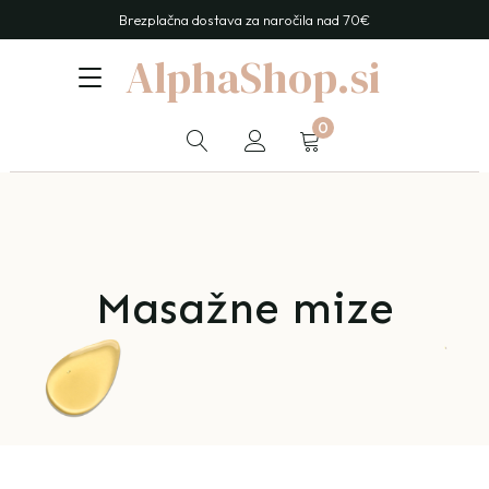
Brezplačna dostava za naročila nad 70€
AlphaShop.si
0
Masažne mize