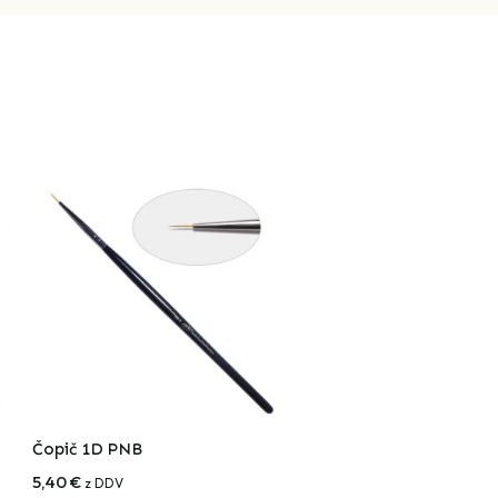
Čopič 1D PNB
5,40
€
z DDV