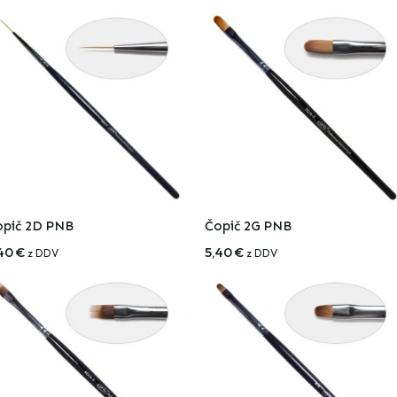
opič 2D PNB
Čopič 2G PNB
,40
€
5,40
€
z DDV
z DDV