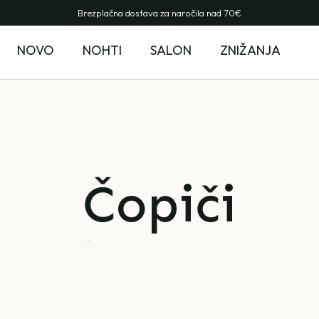
Brezplačna dostava za naročila nad 70€
NOVO
NOHTI
SALON
ZNIŽANJA
Čopiči