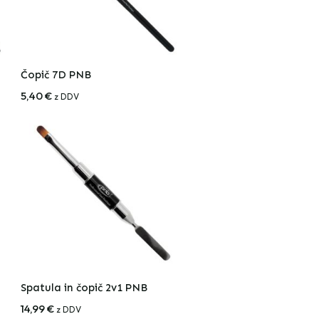
Čopič 7D PNB
5,40
€
z DDV
Spatula in čopič 2v1 PNB
14,99
€
z DDV