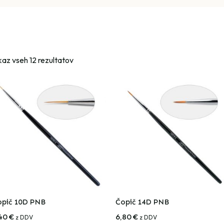
kaz vseh 12 rezultatov
opič 10D PNB
Čopič 14D PNB
,40
€
6,80
€
z DDV
z DDV