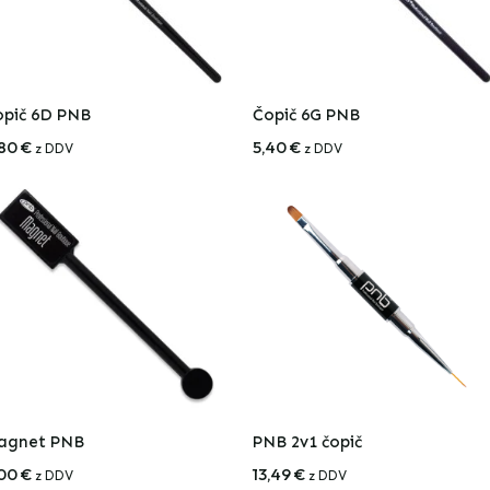
opič 6D PNB
Čopič 6G PNB
,80
€
5,40
€
z DDV
z DDV
agnet PNB
PNB 2v1 čopič
,00
€
13,49
€
z DDV
z DDV