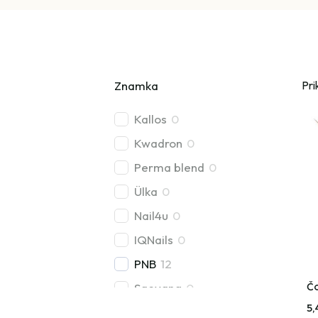
Znamka
Pri
Kallos
0
Kwadron
0
Perma blend
0
Ülka
0
Nail4u
0
IQNails
0
PNB
12
Saeyang
0
Č
5
Exo
0