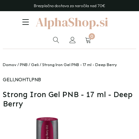
Brezplačna dostava za naročila nad 70€
AlphaShop.si
0
Domov
/
PNB
/
Geli
/ Strong Iron Gel PNB - 17 ml - Deep Berry
GELI
,
NOHTI
,
PNB
Strong Iron Gel PNB - 17 ml - Deep
Berry