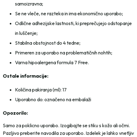
samoizravna;
Se ne vleče, ne razteka in ima ekonomično uporabo;
Odlične adhezijske lastnosti, ki preprečujejo odstopanje
in luščenje;
Stabilna obstojnost do 4 tedne;
Primeren za uporabo na problematičnih nohtih;
Varna hipoalergena formula 7 Free.
Ostale informacije:
Količina pakiranja (ml): 17
Uporabno do: označeno na embalaži
Opozorilo:
Samo za poklicno uporabo. Izogibajte se stiku s kožo ali očmi.
Pazljivo preberite navodila za uporabo. Izdelek je lahko vnetljiv