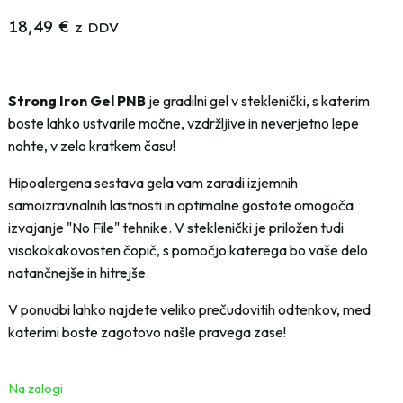
18,49
€
z DDV
Strong Iron Gel PNB
je gradilni gel v steklenički, s katerim
boste lahko ustvarile močne, vzdržljive in neverjetno lepe
nohte, v zelo kratkem času!
Hipoalergena sestava gela vam zaradi izjemnih
samoizravnalnih lastnosti in optimalne gostote omogoča
izvajanje "No File" tehnike. V steklenički je priložen tudi
visokokakovosten čopič, s pomočjo katerega bo vaše delo
natančnejše in hitrejše.
V ponudbi lahko najdete veliko prečudovitih odtenkov, med
katerimi boste zagotovo našle pravega zase!
Na zalogi