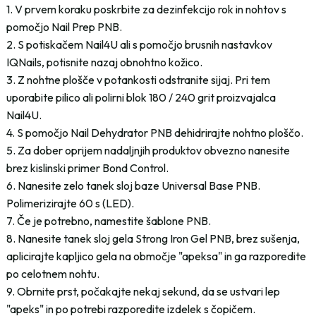
1. V prvem koraku poskrbite za dezinfekcijo rok in nohtov s
pomočjo Nail Prep PNB.
2. S potiskačem Nail4U ali s pomočjo brusnih nastavkov
IQNails, potisnite nazaj obnohtno kožico.
3. Z nohtne plošče v potankosti odstranite sijaj. Pri tem
uporabite pilico ali polirni blok 180 / 240 grit proizvajalca
Nail4U.
4. S pomočjo Nail Dehydrator PNB dehidrirajte nohtno ploščo.
5. Za dober oprijem nadaljnjih produktov obvezno nanesite
brez kislinski primer Bond Control.
6. Nanesite zelo tanek sloj baze Universal Base PNB.
Polimerizirajte 60 s (LED).
7. Če je potrebno, namestite šablone PNB.
8. Nanesite tanek sloj gela Strong Iron Gel PNB, brez sušenja,
aplicirajte kapljico gela na območje "apeksa" in ga razporedite
po celotnem nohtu.
9. Obrnite prst, počakajte nekaj sekund, da se ustvari lep
"apeks" in po potrebi razporedite izdelek s čopičem.