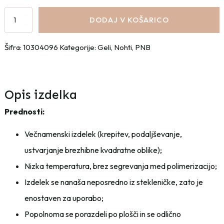
Strong
DODAJ V KOŠARICO
Iron
Gel
Šifra:
10304096
Kategorije:
Geli
,
Nohti
,
PNB
PNB
-
17
ml
Opis izdelka
-
Prednosti:
Deep
Berry
Večnamenski izdelek (krepitev, podaljševanje,
količina
ustvarjanje brezhibne kvadratne oblike);
Nizka temperatura, brez segrevanja med polimerizacijo;
Izdelek se nanaša neposredno iz stekleničke, zato je
enostaven za uporabo;
Popolnoma se porazdeli po plošči in se odlično