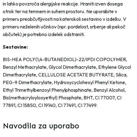
in lahko povzroča alergijske reakcije. Hraniti izven dosega
otrok ter na temnem in suhem prostoru. Ne uporabite v
primeru preobčutljivosti na katerokoli sestavino v izdelku. V
primeru neželenih učinkov (npr. pordelost, srbenje ali pekoč
občutek) je potrebno izdelek odstraniti.
Sestavine:
BIS-HEA POLY(1,4-BUTANEDIOL)-22/IPDI COPOLYMER,
Benzyl Methacrylate, Glycol Dimethacrylate, Ethylene Glycol
Dimethacrylate, CELLULOSE ACETATE BUTYRATE, Silica,
PEG-9 Dimethacrylate, Hydroxycyclohexyl Phenyl Ketone,
Ethyl Trimethylbenzoyl Phenylphosphinate, Benzyl Alcohol,
Bis(methacryloyloxyethyl) Phosphate, BHT, CI 77007, CI
77891, CI 15850, CI 19140, CI 77491, CI 77499.
Navodila za uporabo