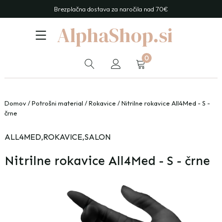
Brezplačna dostava za naročila nad 70€
AlphaShop.si
0
Domov
/
Potrošni material
/
Rokavice
/ Nitrilne rokavice All4Med - S -
črne
ALL4MED
,
ROKAVICE
,
SALON
Nitrilne rokavice All4Med - S - črne