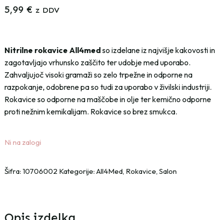
5,99
€
z DDV
Nitrilne rokavice All4med
so izdelane iz najvišje kakovosti in
zagotavljajo vrhunsko zaščito ter udobje med uporabo.
Zahvaljujoč visoki gramaži so zelo trpežne in odporne na
razpokanje, odobrene pa so tudi za uporabo v živilski industriji.
Rokavice so odporne na maščobe in olje ter kemično odporne
proti nežnim kemikalijam. Rokavice so brez smukca.
Ni na zalogi
Šifra:
10706002
Kategorije:
All4Med
,
Rokavice
,
Salon
Opis izdelka