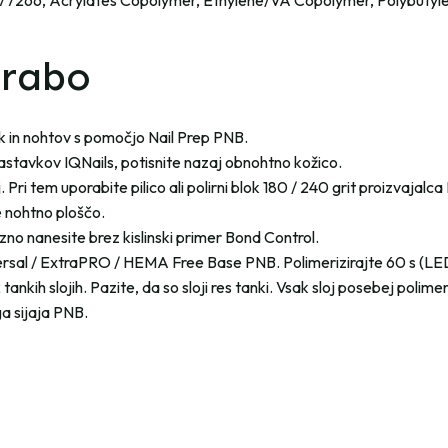
 77266, Acrylates Copolymer, Ethylene/VA Copolymer, Polybutyl
orabo
ok in nohtov s pomočjo Nail Prep PNB.
astavkov IQNails, potisnite nazaj obnohtno kožico.
 Pri tem uporabite pilico ali polirni blok 180 / 240 grit proizvajalca
 nohtno ploščo.
no nanesite brez kislinski primer Bond Control.
versal / ExtraPRO / HEMA Free Base PNB. Polimerizirajte 60 s (LE
 tankih slojih. Pazite, da so sloji res tanki. Vsak sloj posebej polime
a sijaja PNB.