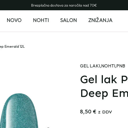
Brezplačna dostava za naročila nad 70€
NOVO
NOHTI
SALON
ZNIŽANJA
eep Emerald 12L
GEL LAKI
,
NOHTI
,
PNB
Gel lak P
Deep Em
8,50
€
z DDV