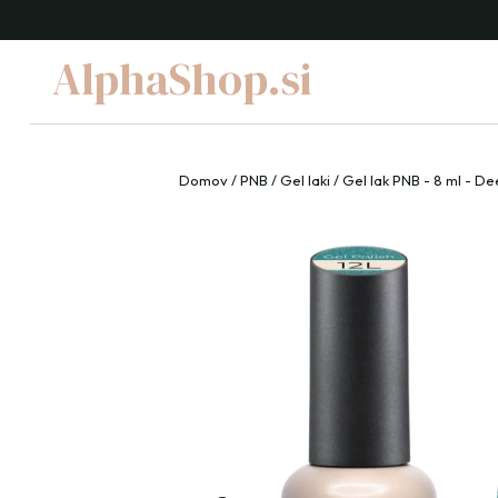
AlphaShop.si
Domov
/
PNB
/
Gel laki
/ Gel lak PNB - 8 ml - D