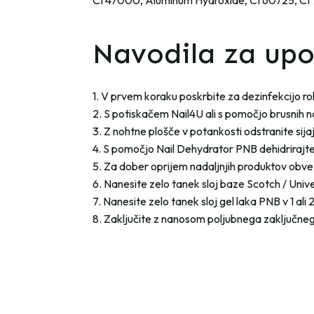
CI 47000, Aluminum Hydroxide, CI 60725, CI
Navodila za up
1. V prvem koraku poskrbite za dezinfekcijo r
2. S potiskačem Nail4U ali s pomočjo brusnih n
3. Z nohtne plošče v potankosti odstranite sijaj.
4. S pomočjo Nail Dehydrator PNB dehidrirajte
5. Za dober oprijem nadaljnjih produktov obvez
6. Nanesite zelo tanek sloj baze Scotch / Uni
7. Nanesite zelo tanek sloj gel laka PNB v 1 ali 2
8. Zaključite z nanosom poljubnega zaključneg