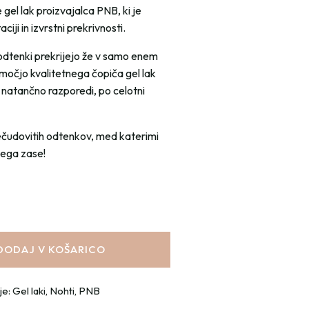
e gel lak proizvajalca PNB, ki je
iji in izvrstni prekrivnosti.
odtenki prekrijejo že v samo enem
omočjo kvalitetnega čopiča gel lak
 natančno razporedi, po celotni
ečudovitih odtenkov, med katerimi
vega zase!
DODAJ V KOŠARICO
je:
Gel laki
,
Nohti
,
PNB