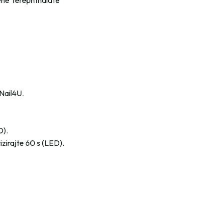
ene Terephthalate
 Nail4U.
D).
rizirajte 60 s (LED).