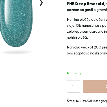
❯
PNB
Deep Emerald
j
poznan po gosti pigmentac
Nohtno ploščo določeni 
sloju. Ob nanosu, se s p
zelo lepo samoizravna in
nohtni plošči.
Na voljo več kot 200 pr
boš zagotovo našla pra
Na zalogi
Gel
lak
PNB
Šifra:
10404235
Kategori
-