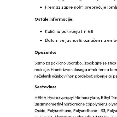
Premaz zapre noht, preprečuje lomlje
Ostale informacije:
Količina pakiranja (ml): 8
Datum veljavnosti: označen na emb
Opozorilo:
Samo za poklicno uporabo. Izogibajte se stiku s
reakcije. Hraniti izven dosega otrok ter na te
neželenih učinkov (npr. pordelost, srbenje ali 
Sestavine:
HEMA Hydroxypropyl Methacrylate, Ethyl Trime
Bisaminomethyl norbornane copolymer,Polyethyl
Oxide, Polyurethane, Polyurethane - 33, Poly