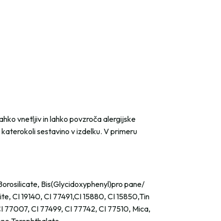
ahko vnetljiv in lahko povzroča alergijske
 katerokoli sestavino v izdelku. V primeru
orosilicate, Bis(Glycidoxyphenyl)pro pane/
e, CI 19140, CI 77491,CI 15880, CI 15850,Tin
I 77007, CI 77499, CI 77742, CI 77510, Mica,