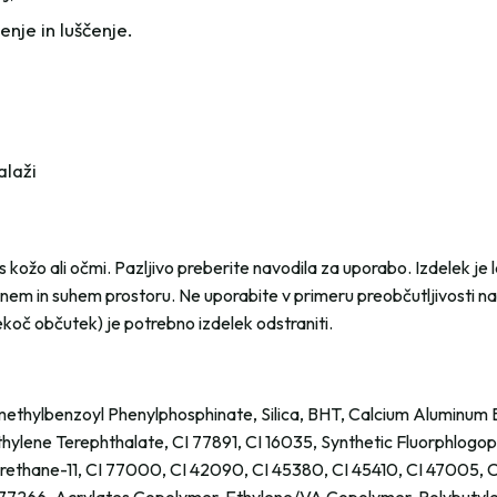
nje in luščenje.
alaži
 kožo ali očmi. Pazljivo preberite navodila za uporabo. Izdelek je l
mnem in suhem prostoru. Ne uporabite v primeru preobčutljivosti na
pekoč občutek) je potrebno izdelek odstraniti.
thylbenzoyl Phenylphosphinate, Silica, BHT, Calcium Aluminum B
ene Terephthalate, CI 77891, CI 16035, Synthetic Fluorphlogopit
urethane-11, CI 77000, CI 42090, CI 45380, CI 45410, CI 47005, C