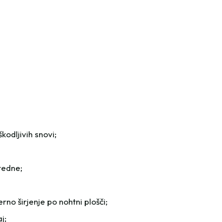
8
ml
-
Deep
Emerald
12L
količina
odljivih snovi;
tedne;
o širjenje po nohtni plošči;
j;