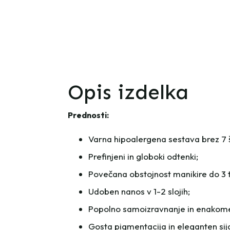
Opis izdelka
Prednosti:
Varna hipoalergena sestava brez 7 šk
Prefinjeni in globoki odtenki;
Povečana obstojnost manikire do 3 
Udoben nanos v 1-2 slojih;
Popolno samoizravnanje in enakomern
Gosta pigmentacija in eleganten sija