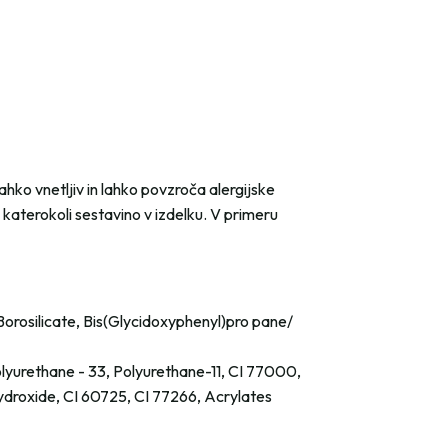
ahko vnetljiv in lahko povzroča alergijske
 katerokoli sestavino v izdelku. V primeru
orosilicate, Bis(Glycidoxyphenyl)pro pane/
olyurethane - 33, Polyurethane-11, CI 77000,
ydroxide, CI 60725, CI 77266, Acrylates