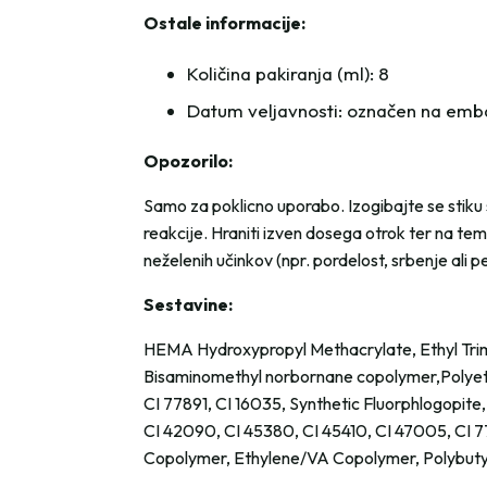
Ostale informacije:
Količina pakiranja (ml): 8
Datum veljavnosti: označen na emb
Opozorilo:
Samo za poklicno uporabo. Izogibajte se stiku s
reakcije. Hraniti izven dosega otrok ter na te
neželenih učinkov (npr. pordelost, srbenje ali 
Sestavine:
HEMA Hydroxypropyl Methacrylate, Ethyl Trime
Bisaminomethyl norbornane copolymer,Polyet
CI 77891, CI 16035, Synthetic Fluorphlogopite
CI 42090, CI 45380, CI 45410, CI 47005, CI 7
Copolymer, Ethylene/VA Copolymer, Polybuty