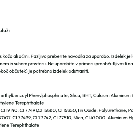
alaži
 kožo ali očmi. Pazljivo preberite navodila za uporabo. Izdelek je l
mnem in suhem prostoru. Ne uporabite v primeru preobčutljivosti na
pekoč občutek) je potrebno izdelek odstraniti.
thylbenzoyl Phenylphosphinate, Silica, BHT, Calcium Aluminum B
hylene Terephthalate
, CI 19140, CI 77491,CI 15880, CI 15850,Tin Oxide, Polyurethane, P
7007, CI 77499, CI 77742, CI 77510, Mica, CI 47000, Aluminum H
lene Terephthalate