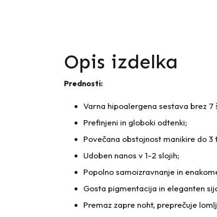
Opis izdelka
Prednosti:
Varna hipoalergena sestava brez 7 šk
Prefinjeni in globoki odtenki;
Povečana obstojnost manikire do 3 
Udoben nanos v 1-2 slojih;
Popolno samoizravnanje in enakomern
Gosta pigmentacija in eleganten sija
Premaz zapre noht, preprečuje lomlje