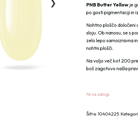
❯
PNB Butter Yellow
je g
po gosti pigmentaciji in i
Nohtno ploščo določeni 
sloju. Ob nanosu, se s p
zelo lepo samoizravna in
nohtni plošči.
Na voljo več kot 200 pr
boš zagotovo našla pra
Ni na zalogi
Šifra:
10404225
Kategori