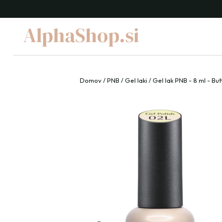
AlphaShop.si
Domov
/
PNB
/
Gel laki
/ Gel lak PNB - 8 ml - Bu