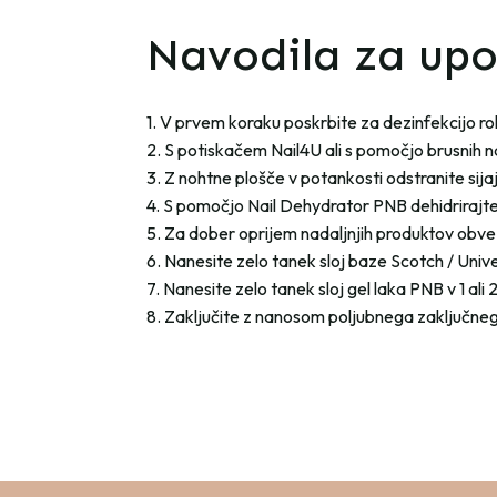
Navodila za up
1. V prvem koraku poskrbite za dezinfekcijo r
2. S potiskačem Nail4U ali s pomočjo brusnih n
3. Z nohtne plošče v potankosti odstranite sijaj.
4. S pomočjo Nail Dehydrator PNB dehidrirajte
5. Za dober oprijem nadaljnjih produktov obvez
6. Nanesite zelo tanek sloj baze Scotch / Uni
7. Nanesite zelo tanek sloj gel laka PNB v 1 ali 2
8. Zaključite z nanosom poljubnega zaključneg