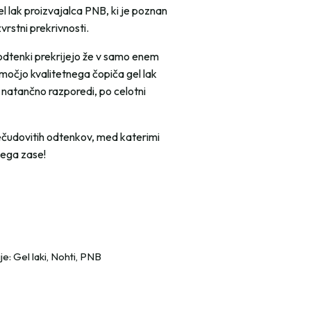
el lak proizvajalca PNB, ki je poznan
zvrstni prekrivnosti.
odtenki prekrijejo že v samo enem
omočjo kvalitetnega čopiča gel lak
 natančno razporedi, po celotni
ečudovitih odtenkov, med katerimi
vega zase!
je:
Gel laki
,
Nohti
,
PNB