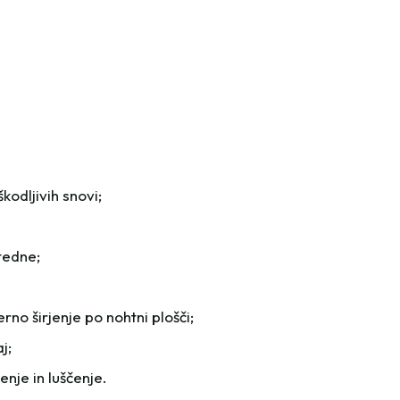
odljivih snovi;
tedne;
o širjenje po nohtni plošči;
j;
nje in luščenje.