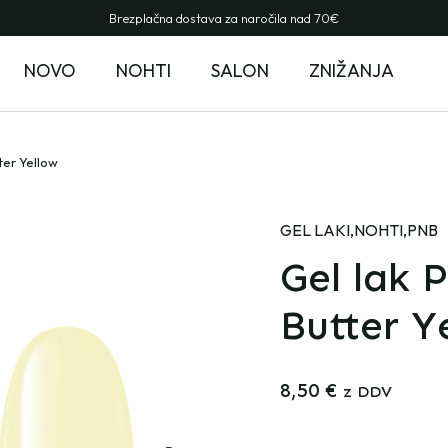
Brezplačna dostava za naročila nad 70€
NOVO
NOHTI
SALON
ZNIŽANJA
tter Yellow
GEL LAKI
,
NOHTI
,
PNB
Gel lak P
Butter Y
8,50
€
z DDV