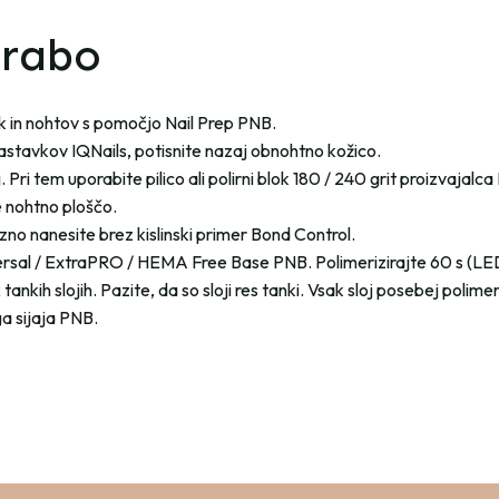
orabo
ok in nohtov s pomočjo Nail Prep PNB.
astavkov IQNails, potisnite nazaj obnohtno kožico.
 Pri tem uporabite pilico ali polirni blok 180 / 240 grit proizvajalca
 nohtno ploščo.
no nanesite brez kislinski primer Bond Control.
versal / ExtraPRO / HEMA Free Base PNB. Polimerizirajte 60 s (LE
 tankih slojih. Pazite, da so sloji res tanki. Vsak sloj posebej polime
a sijaja PNB.