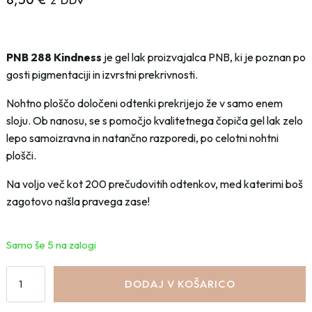
z DDV
PNB 288 Kindness
je gel lak proizvajalca PNB, ki je poznan po
gosti pigmentaciji in izvrstni prekrivnosti.
Nohtno ploščo določeni odtenki prekrijejo že v samo enem
sloju. Ob nanosu, se s pomočjo kvalitetnega čopiča gel lak zelo
lepo samoizravna in natančno razporedi, po celotni nohtni
plošči.
Na voljo več kot 200 prečudovitih odtenkov, med katerimi boš
zagotovo našla pravega zase!
Samo še 5 na zalogi
Gel
DODAJ V KOŠARICO
lak