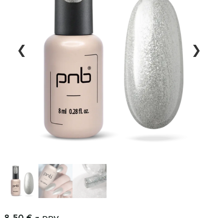
❮
❯
8,50
€