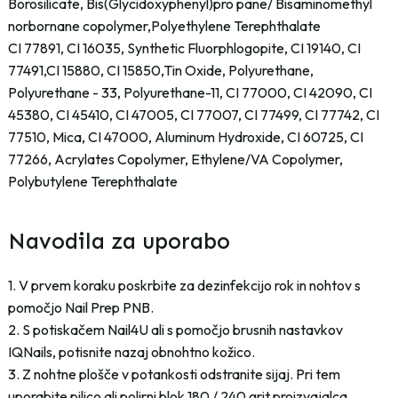
Borosilicate, Bis(Glycidoxyphenyl)pro pane/ Bisaminomethyl
norbornane copolymer,Polyethylene Terephthalate
CI 77891, CI 16035, Synthetic Fluorphlogopite, CI 19140, CI
77491,CI 15880, CI 15850,Tin Oxide, Polyurethane,
Polyurethane - 33, Polyurethane-11, CI 77000, CI 42090, CI
45380, CI 45410, CI 47005, CI 77007, CI 77499, CI 77742, CI
77510, Mica, CI 47000, Aluminum Hydroxide, CI 60725, CI
77266, Acrylates Copolymer, Ethylene/VA Copolymer,
Polybutylene Terephthalate
Navodila za uporabo
1. V prvem koraku poskrbite za dezinfekcijo rok in nohtov s
pomočjo Nail Prep PNB.
2. S potiskačem Nail4U ali s pomočjo brusnih nastavkov
IQNails, potisnite nazaj obnohtno kožico.
3. Z nohtne plošče v potankosti odstranite sijaj. Pri tem
uporabite pilico ali polirni blok 180 / 240 grit proizvajalca