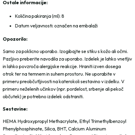
Ostale informacije:
Količina pakiranja (ml): 8
Datum veljavnosti: označen na embalaži
Opozorilo:
Samo za poklicno uporabo. Izogibajte se stiku s kožo ali očmi.
Pazljivo preberite navodila za uporabo. Izdelek je lahko vnetljiv
in lahko povzroča alergijske reakcije. Hraniti izven dosega
otrok ter na temnem in suhem prostoru. Ne uporabite v
primeru preobčutljivosti na katerokoli sestavino v izdelku. V
primeru neželenih učinkov (npr. pordelost, srbenje ali pekoč
občutek) je potrebno izdelek odstraniti.
Sestavine:
HEMA Hydroxypropyl Methacrylate, Ethyl Trimethylbenzoyl
Phenylphosphinate, Silica, BHT, Calcium Aluminum