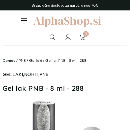
Brezplačna dostava za naročila nad 70€
AlphaShop.si
0
Domov
/
PNB
/
Gel laki
/ Gel lak PNB - 8 ml - 288
GEL LAKI
,
NOHTI
,
PNB
Gel lak PNB - 8 ml - 288