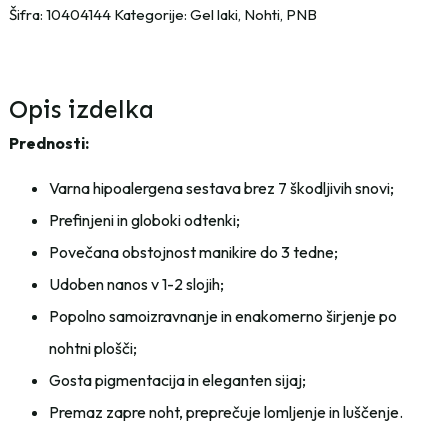
PNB
Šifra:
10404144
Kategorije:
Gel laki
,
Nohti
,
PNB
-
8
ml
-
Opis izdelka
288
Prednosti:
količina
Varna hipoalergena sestava brez 7 škodljivih snovi;
Prefinjeni in globoki odtenki;
Povečana obstojnost manikire do 3 tedne;
Udoben nanos v 1-2 slojih;
Popolno samoizravnanje in enakomerno širjenje po
nohtni plošči;
Gosta pigmentacija in eleganten sijaj;
Premaz zapre noht, preprečuje lomljenje in luščenje.