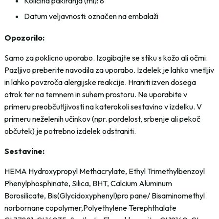
Količina pakiranja (ml): 8
Datum veljavnosti: označen na embalaži
Opozorilo:
Samo za poklicno uporabo. Izogibajte se stiku s kožo ali očmi.
Pazljivo preberite navodila za uporabo. Izdelek je lahko vnetljiv
in lahko povzroča alergijske reakcije. Hraniti izven dosega
otrok ter na temnem in suhem prostoru. Ne uporabite v
primeru preobčutljivosti na katerokoli sestavino v izdelku. V
primeru neželenih učinkov (npr. pordelost, srbenje ali pekoč
občutek) je potrebno izdelek odstraniti.
Sestavine:
HEMA Hydroxypropyl Methacrylate, Ethyl Trimethylbenzoyl
Phenylphosphinate, Silica, BHT, Calcium Aluminum
Borosilicate, Bis(Glycidoxyphenyl)pro pane/ Bisaminomethyl
norbornane copolymer,Polyethylene Terephthalate