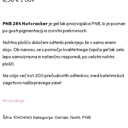
z DDV
PNB 284 Nutcracker
je gel lak proizvajalca PNB, ki je poznan
po gosti pigmentaciji in izvrstni prekrivnosti.
Nohtno ploščo določeni odtenki prekrijejo že v samo enem
sloju. Ob nanosu, se s pomočjo kvalitetnega čopiča gel lak zelo
lepo samoizravna in natančno razporedi, po celotni nohtni
plošči.
Na voljo več kot 200 prečudovitih odtenkov, med katerimi boš
zagotovo našla pravega zase!
Ni na zalogi
Šifra:
10404140
Kategorije:
Gel laki
,
Nohti
,
PNB