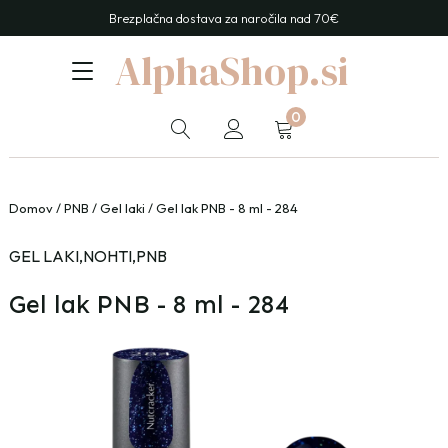
Brezplačna dostava za naročila nad 70€
AlphaShop.si
0
Domov
/
PNB
/
Gel laki
/ Gel lak PNB - 8 ml - 284
GEL LAKI
,
NOHTI
,
PNB
Gel lak PNB - 8 ml - 284