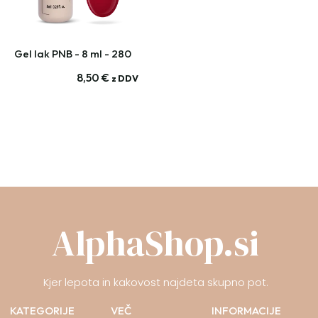
Gel lak PNB - 8 ml - 280
8,50
€
z DDV
AlphaShop.si
Kjer lepota in kakovost najdeta skupno pot.
KATEGORIJE
VEČ
INFORMACIJE