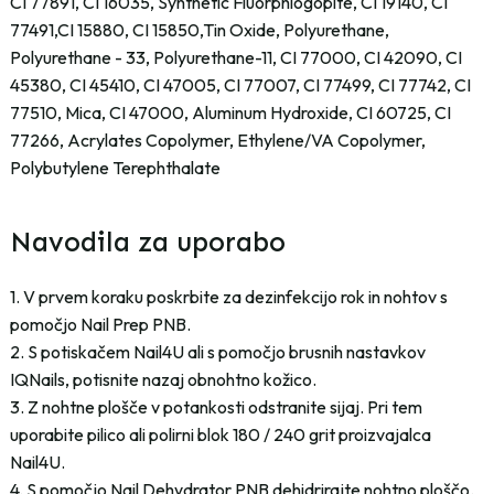
CI 77891, CI 16035, Synthetic Fluorphlogopite, CI 19140, CI
77491,CI 15880, CI 15850,Tin Oxide, Polyurethane,
Polyurethane - 33, Polyurethane-11, CI 77000, CI 42090, CI
45380, CI 45410, CI 47005, CI 77007, CI 77499, CI 77742, CI
77510, Mica, CI 47000, Aluminum Hydroxide, CI 60725, CI
77266, Acrylates Copolymer, Ethylene/VA Copolymer,
Polybutylene Terephthalate
Navodila za uporabo
1. V prvem koraku poskrbite za dezinfekcijo rok in nohtov s
pomočjo Nail Prep PNB.
2. S potiskačem Nail4U ali s pomočjo brusnih nastavkov
IQNails, potisnite nazaj obnohtno kožico.
3. Z nohtne plošče v potankosti odstranite sijaj. Pri tem
uporabite pilico ali polirni blok 180 / 240 grit proizvajalca
Nail4U.
4. S pomočjo Nail Dehydrator PNB dehidrirajte nohtno ploščo.