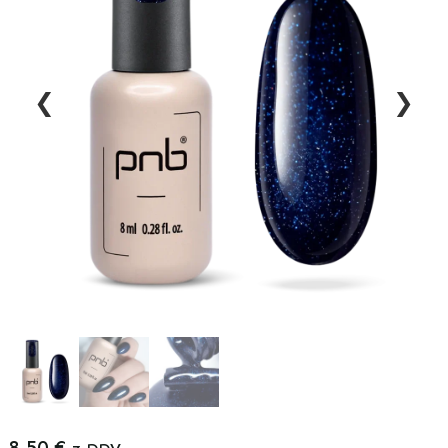
❮
❯
8,50
€