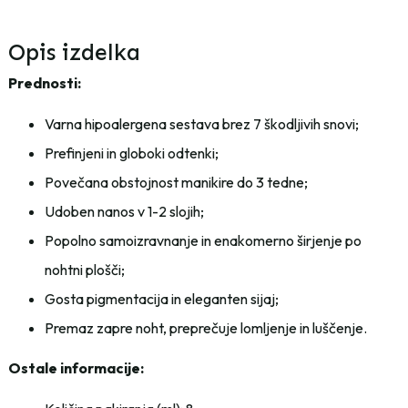
Opis izdelka
Prednosti:
Varna hipoalergena sestava brez 7 škodljivih snovi;
Prefinjeni in globoki odtenki;
Povečana obstojnost manikire do 3 tedne;
Udoben nanos v 1-2 slojih;
Popolno samoizravnanje in enakomerno širjenje po
nohtni plošči;
Gosta pigmentacija in eleganten sijaj;
Premaz zapre noht, preprečuje lomljenje in luščenje.
Ostale informacije: