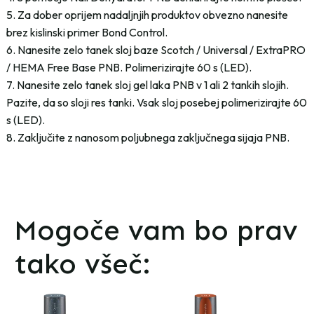
5. Za dober oprijem nadaljnjih produktov obvezno nanesite
brez kislinski primer Bond Control.
6. Nanesite zelo tanek sloj baze Scotch / Universal / ExtraPRO
/ HEMA Free Base PNB. Polimerizirajte 60 s (LED).
7. Nanesite zelo tanek sloj gel laka PNB v 1 ali 2 tankih slojih.
Pazite, da so sloji res tanki. Vsak sloj posebej polimerizirajte 60
s (LED).
8. Zaključite z nanosom poljubnega zaključnega sijaja PNB.
Mogoče vam bo prav
tako všeč: