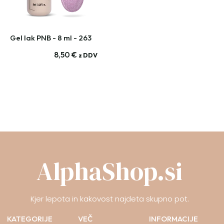
Gel lak PNB - 8 ml - 263
8,50
€
z DDV
AlphaShop.si
Kjer lepota in kakovost najdeta skupno pot.
KATEGORIJE
VEČ
INFORMACIJE