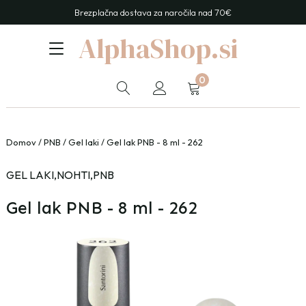
Brezplačna dostava za naročila nad 70€
AlphaShop.si
0
Domov
/
PNB
/
Gel laki
/ Gel lak PNB - 8 ml - 262
GEL LAKI
,
NOHTI
,
PNB
Gel lak PNB - 8 ml - 262