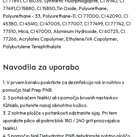
CI 77891, CI 16035, Synthetic Fluorphlogopite, CI 19140, CI
77491,CI 15880, CI 15850,Tin Oxide, Polyurethane,
Polyurethane - 33, Polyurethane-11, CI 77000, CI 42090, CI
45380, CI 45410, CI 47005, CI 77007, CI 77499, CI 77742, CI
77510, Mica, CI 47000, Aluminum Hydroxide, CI 60725, CI
77266, Acrylates Copolymer, Ethylene/VA Copolymer,
Polybutylene Terephthalate
Navodila za uporabo
1. V prvem koraku poskrbite za dezinfekcijo rok in nohtov s
pomočjo Nail Prep PNB.
2. S potiskačem Nail4U ali s pomočjo brusnih nastavkov
IQNails, potisnite nazaj obnohtno kožico.
3. Z nohtne plošče v potankosti odstranite sijaj. Pri tem
uporabite pilico ali polirni blok 180 / 240 grit proizvajalca
Nail4U.
4. S pomočjo Nail Dehydrator PNB dehidrirajte nohtno ploščo.