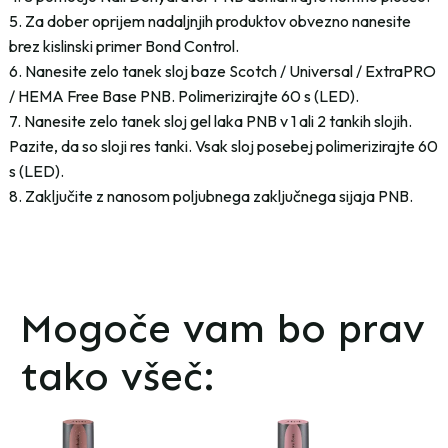
5. Za dober oprijem nadaljnjih produktov obvezno nanesite
brez kislinski primer Bond Control.
6. Nanesite zelo tanek sloj baze Scotch / Universal / ExtraPRO
/ HEMA Free Base PNB. Polimerizirajte 60 s (LED).
7. Nanesite zelo tanek sloj gel laka PNB v 1 ali 2 tankih slojih.
Pazite, da so sloji res tanki. Vsak sloj posebej polimerizirajte 60
s (LED).
8. Zaključite z nanosom poljubnega zaključnega sijaja PNB.
Mogoče vam bo prav
tako všeč: