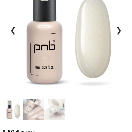
❮
❯
8,50
€