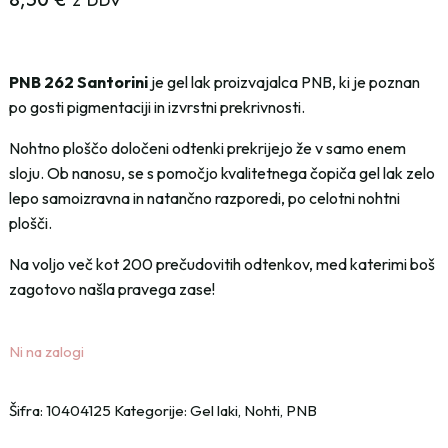
z DDV
PNB 262 Santorini
je gel lak proizvajalca PNB, ki je poznan
po gosti pigmentaciji in izvrstni prekrivnosti.
Nohtno ploščo določeni odtenki prekrijejo že v samo enem
sloju. Ob nanosu, se s pomočjo kvalitetnega čopiča gel lak zelo
lepo samoizravna in natančno razporedi, po celotni nohtni
plošči.
Na voljo več kot 200 prečudovitih odtenkov, med katerimi boš
zagotovo našla pravega zase!
Ni na zalogi
Šifra:
10404125
Kategorije:
Gel laki
,
Nohti
,
PNB