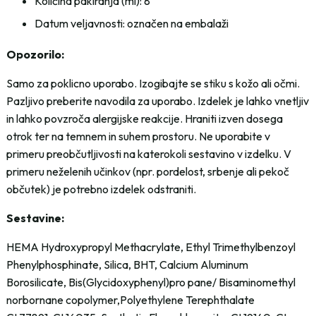
Količina pakiranja (ml): 8
Datum veljavnosti: označen na embalaži
Opozorilo:
Samo za poklicno uporabo. Izogibajte se stiku s kožo ali očmi.
Pazljivo preberite navodila za uporabo. Izdelek je lahko vnetljiv
in lahko povzroča alergijske reakcije. Hraniti izven dosega
otrok ter na temnem in suhem prostoru. Ne uporabite v
primeru preobčutljivosti na katerokoli sestavino v izdelku. V
primeru neželenih učinkov (npr. pordelost, srbenje ali pekoč
občutek) je potrebno izdelek odstraniti.
Sestavine:
HEMA Hydroxypropyl Methacrylate, Ethyl Trimethylbenzoyl
Phenylphosphinate, Silica, BHT, Calcium Aluminum
Borosilicate, Bis(Glycidoxyphenyl)pro pane/ Bisaminomethyl
norbornane copolymer,Polyethylene Terephthalate