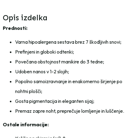
Opis izdelka
Prednosti:
Varna hipoalergena sestava brez 7 škodljivih snovi;
Prefinjeni in globoki odtenki;
Povečana obstojnost manikire do 3 tedne;
Udoben nanos v 1-2 slojih;
Popolno samoizravnanje in enakomerno širjenje po
nohtni plošči;
Gosta pigmentacija in eleganten sijaj;
Premaz zapre noht, preprečuje lomljenje in luščenje.
Ostale informacije: