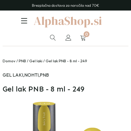
Brezplačna dostava za naročila nad 70€
AlphaShop.si
0
Domov
/
PNB
/
Gel laki
/ Gel lak PNB - 8 ml - 249
GEL LAKI
,
NOHTI
,
PNB
Gel lak PNB - 8 ml - 249