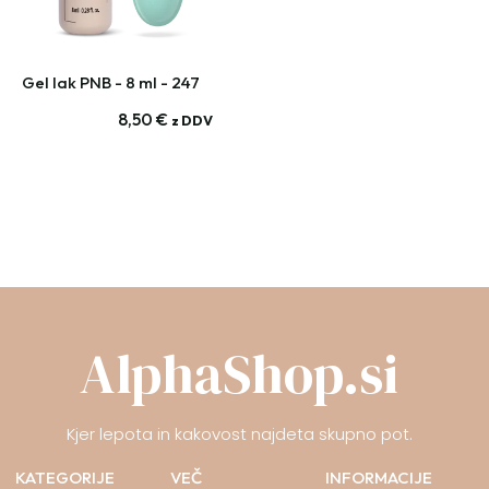
Gel lak PNB - 8 ml - 247
8,50
€
z DDV
AlphaShop.si
Kjer lepota in kakovost najdeta skupno pot.
KATEGORIJE
VEČ
INFORMACIJE