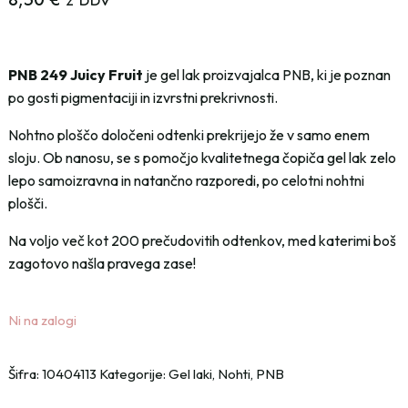
z DDV
PNB 249 Juicy Fruit
je gel lak proizvajalca PNB, ki je poznan
po gosti pigmentaciji in izvrstni prekrivnosti.
Nohtno ploščo določeni odtenki prekrijejo že v samo enem
sloju. Ob nanosu, se s pomočjo kvalitetnega čopiča gel lak zelo
lepo samoizravna in natančno razporedi, po celotni nohtni
plošči.
Na voljo več kot 200 prečudovitih odtenkov, med katerimi boš
zagotovo našla pravega zase!
Ni na zalogi
Šifra:
10404113
Kategorije:
Gel laki
,
Nohti
,
PNB