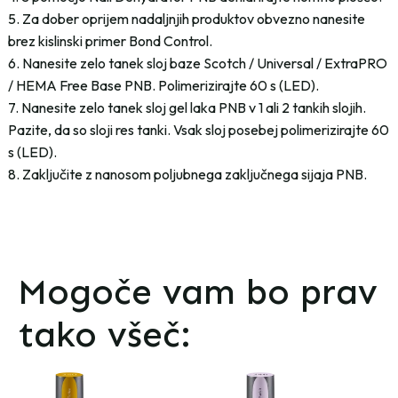
5. Za dober oprijem nadaljnjih produktov obvezno nanesite
brez kislinski primer Bond Control.
6. Nanesite zelo tanek sloj baze Scotch / Universal / ExtraPRO
/ HEMA Free Base PNB. Polimerizirajte 60 s (LED).
7. Nanesite zelo tanek sloj gel laka PNB v 1 ali 2 tankih slojih.
Pazite, da so sloji res tanki. Vsak sloj posebej polimerizirajte 60
s (LED).
8. Zaključite z nanosom poljubnega zaključnega sijaja PNB.
Mogoče vam bo prav
tako všeč: