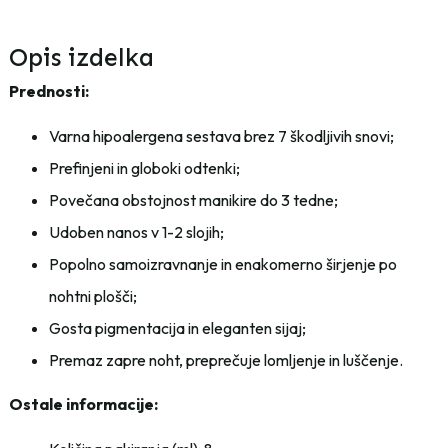
Opis izdelka
Prednosti:
Varna hipoalergena sestava brez 7 škodljivih snovi;
Prefinjeni in globoki odtenki;
Povečana obstojnost manikire do 3 tedne;
Udoben nanos v 1-2 slojih;
Popolno samoizravnanje in enakomerno širjenje po
nohtni plošči;
Gosta pigmentacija in eleganten sijaj;
Premaz zapre noht, preprečuje lomljenje in luščenje.
Ostale informacije: