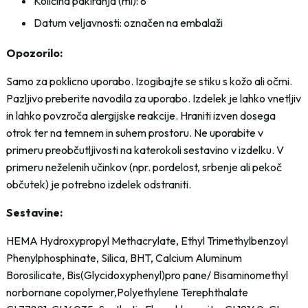
Količina pakiranja (ml): 8
Datum veljavnosti: označen na embalaži
Opozorilo:
Samo za poklicno uporabo. Izogibajte se stiku s kožo ali očmi.
Pazljivo preberite navodila za uporabo. Izdelek je lahko vnetljiv
in lahko povzroča alergijske reakcije. Hraniti izven dosega
otrok ter na temnem in suhem prostoru. Ne uporabite v
primeru preobčutljivosti na katerokoli sestavino v izdelku. V
primeru neželenih učinkov (npr. pordelost, srbenje ali pekoč
občutek) je potrebno izdelek odstraniti.
Sestavine:
HEMA Hydroxypropyl Methacrylate, Ethyl Trimethylbenzoyl
Phenylphosphinate, Silica, BHT, Calcium Aluminum
Borosilicate, Bis(Glycidoxyphenyl)pro pane/ Bisaminomethyl
norbornane copolymer,Polyethylene Terephthalate