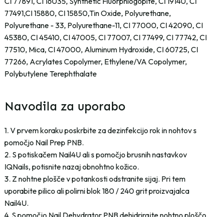
CI 77891, CI 16035, Synthetic Fluorphlogopite, CI 19140, CI
77491,CI 15880, CI 15850,Tin Oxide, Polyurethane,
Polyurethane - 33, Polyurethane-11, CI 77000, CI 42090, CI
45380, CI 45410, CI 47005, CI 77007, CI 77499, CI 77742, CI
77510, Mica, CI 47000, Aluminum Hydroxide, CI 60725, CI
77266, Acrylates Copolymer, Ethylene/VA Copolymer,
Polybutylene Terephthalate
Navodila za uporabo
1. V prvem koraku poskrbite za dezinfekcijo rok in nohtov s
pomočjo Nail Prep PNB.
2. S potiskačem Nail4U ali s pomočjo brusnih nastavkov
IQNails, potisnite nazaj obnohtno kožico.
3. Z nohtne plošče v potankosti odstranite sijaj. Pri tem
uporabite pilico ali polirni blok 180 / 240 grit proizvajalca
Nail4U.
4. S pomočjo Nail Dehydrator PNB dehidrirajte nohtno ploščo.