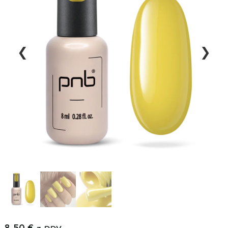
❮
❯
8,50
€