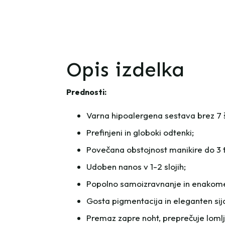
Opis izdelka
Prednosti:
Varna hipoalergena sestava brez 7 šk
Prefinjeni in globoki odtenki;
Povečana obstojnost manikire do 3 
Udoben nanos v 1-2 slojih;
Popolno samoizravnanje in enakomern
Gosta pigmentacija in eleganten sija
Premaz zapre noht, preprečuje lomlje