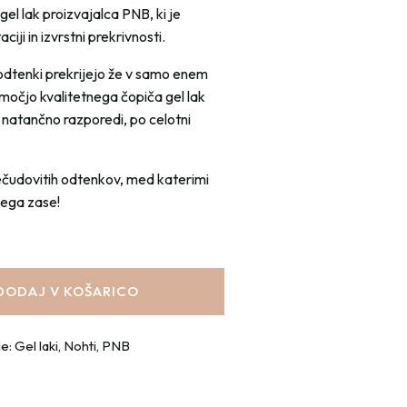
 gel lak proizvajalca PNB, ki je
iji in izvrstni prekrivnosti.
odtenki prekrijejo že v samo enem
omočjo kvalitetnega čopiča gel lak
 natančno razporedi, po celotni
ečudovitih odtenkov, med katerimi
vega zase!
DODAJ V KOŠARICO
je:
Gel laki
,
Nohti
,
PNB