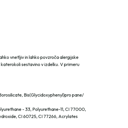
ahko vnetljiv in lahko povzroča alergijske
 katerokoli sestavino v izdelku. V primeru
orosilicate, Bis(Glycidoxyphenyl)pro pane/
olyurethane - 33, Polyurethane-11, CI 77000,
ydroxide, CI 60725, CI 77266, Acrylates