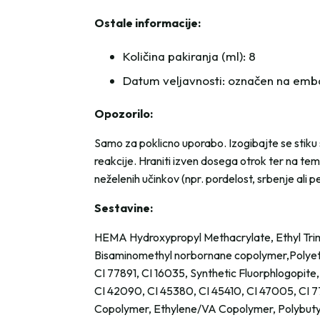
Ostale informacije:
Količina pakiranja (ml): 8
Datum veljavnosti: označen na emb
Opozorilo:
Samo za poklicno uporabo. Izogibajte se stiku s
reakcije. Hraniti izven dosega otrok ter na te
neželenih učinkov (npr. pordelost, srbenje ali 
Sestavine:
HEMA Hydroxypropyl Methacrylate, Ethyl Trime
Bisaminomethyl norbornane copolymer,Polyet
CI 77891, CI 16035, Synthetic Fluorphlogopite
CI 42090, CI 45380, CI 45410, CI 47005, CI 7
Copolymer, Ethylene/VA Copolymer, Polybuty