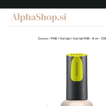
AlphaShop.si
Domov
/
PNB
/
Gel laki
/ Gel lak PNB - 8 ml - 03