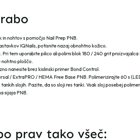
orabo
ok in nohtov s pomočjo Nail Prep PNB.
astavkov IQNails, potisnite nazaj obnohtno kožico.
 Pri tem uporabite pilico ali polirni blok 180 / 240 grit proizvajalca
 nohtno ploščo.
no nanesite brez kislinski primer Bond Control.
versal / ExtraPRO / HEMA Free Base PNB. Polimerizirajte 60 s (LE
 tankih slojih. Pazite, da so sloji res tanki. Vsak sloj posebej polime
a sijaja PNB.
o prav tako všeč: