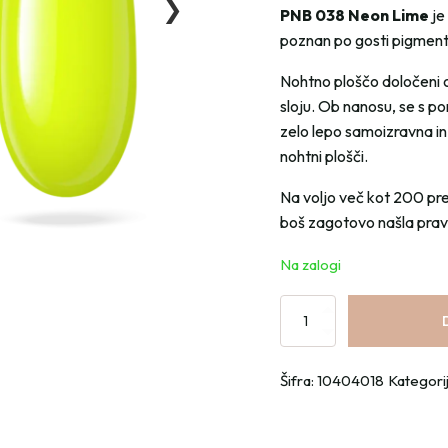
❯
PNB 038 Neon Lime
je
poznan po gosti pigmentac
Nohtno ploščo določeni 
sloju. Ob nanosu, se s p
zelo lepo samoizravna in
nohtni plošči.
Na voljo več kot 200 pr
boš zagotovo našla pra
Na zalogi
Gel
lak
PNB
Šifra:
10404018
Kategori
-
8
ml