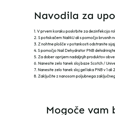
Navodila za up
1. V prvem koraku poskrbite za dezinfekcijo r
2. S potiskačem Nail4U ali s pomočjo brusnih n
3. Z nohtne plošče v potankosti odstranite sijaj.
4. S pomočjo Nail Dehydrator PNB dehidrirajte
5. Za dober oprijem nadaljnjih produktov obvez
6. Nanesite zelo tanek sloj baze Scotch / Uni
7. Nanesite zelo tanek sloj gel laka PNB v 1 ali 2
8. Zaključite z nanosom poljubnega zaključneg
Mogoče vam b