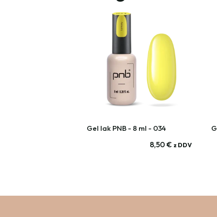
Gel lak PNB - 8 ml - 034
G
8,50
€
z DDV