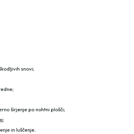
-
038
količina
odljivih snovi;
tedne;
o širjenje po nohtni plošči;
j;
nje in luščenje.