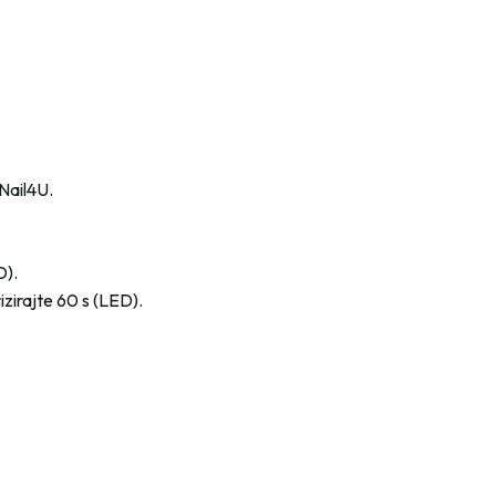
 Nail4U.
D).
rizirajte 60 s (LED).