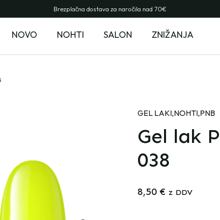
Brezplačna dostava za naročila nad 70€
NOVO
NOHTI
SALON
ZNIŽANJA
8
GEL LAKI
,
NOHTI
,
PNB
Gel lak P
038
8,50
€
z DDV