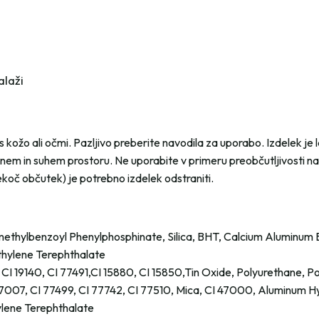
alaži
 kožo ali očmi. Pazljivo preberite navodila za uporabo. Izdelek je l
mnem in suhem prostoru. Ne uporabite v primeru preobčutljivosti na
pekoč občutek) je potrebno izdelek odstraniti.
thylbenzoyl Phenylphosphinate, Silica, BHT, Calcium Aluminum B
hylene Terephthalate
, CI 19140, CI 77491,CI 15880, CI 15850,Tin Oxide, Polyurethane, P
7007, CI 77499, CI 77742, CI 77510, Mica, CI 47000, Aluminum H
lene Terephthalate