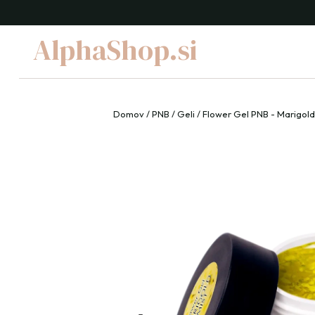
AlphaShop.si
Domov
/
PNB
/
Geli
/ Flower Gel PNB - Marigold