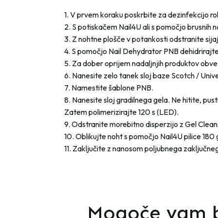
1. V prvem koraku poskrbite za dezinfekcijo r
2. S potiskačem Nail4U ali s pomočjo brusnih n
3. Z nohtne plošče v potankosti odstranite sijaj.
4. S pomočjo Nail Dehydrator PNB dehidrirajte
5. Za dober oprijem nadaljnjih produktov obvez
6. Nanesite zelo tanek sloj baze Scotch / Uni
7. Namestite šablone PNB.
8. Nanesite sloj gradilnega gela. Ne hitite, pust
Zatem polimerizirajte 120 s (LED).
9. Odstranite morebitno disperzijo z Gel Clea
10. Oblikujte noht s pomočjo Nail4U pilice 180 g
11. Zaključite z nanosom poljubnega zaključneg
Mogoče vam b