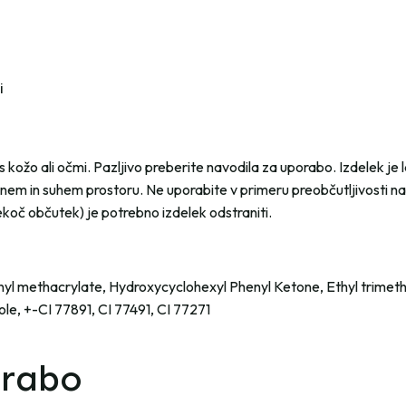
i
 kožo ali očmi. Pazljivo preberite navodila za uporabo. Izdelek je l
mnem in suhem prostoru. Ne uporabite v primeru preobčutljivosti na
pekoč občutek) je potrebno izdelek odstraniti.
l methacrylate, Hydroxycyclohexyl Phenyl Ketone, Ethyl trimeth
le, +-CI 77891, CI 77491, CI 77271
orabo