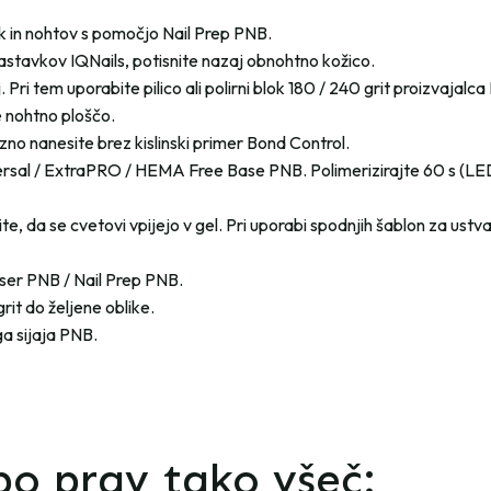
ok in nohtov s pomočjo Nail Prep PNB.
astavkov IQNails, potisnite nazaj obnohtno kožico.
 Pri tem uporabite pilico ali polirni blok 180 / 240 grit proizvajalca
 nohtno ploščo.
no nanesite brez kislinski primer Bond Control.
versal / ExtraPRO / HEMA Free Base PNB. Polimerizirajte 60 s (LE
ite, da se cvetovi vpijejo v gel. Pri uporabi spodnjih šablon za ustva
nser PNB / Nail Prep PNB.
rit do željene oblike.
a sijaja PNB.
o prav tako všeč: