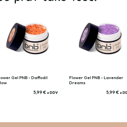
lower Gel PNB - Daffodil
Flower Gel PNB - Lavender
low
Dreams
5,99
€
5,99
€
z DDV
z D