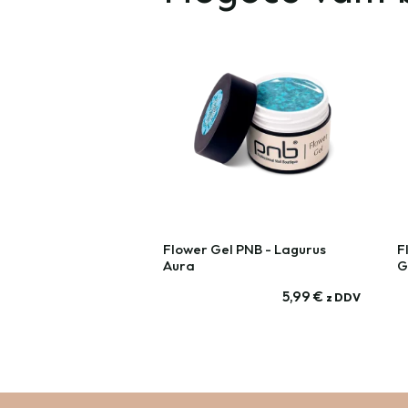
Flower Gel PNB - Lagurus
F
Aura
G
5,99
€
z DDV