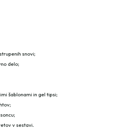
trupenih snovi;
vno delo;
mi šablonami in gel tipsi;
htov;
soncu;
etov v sestavi.