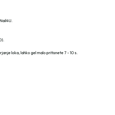
 Nail4U.
D).
rjanje loka, lahko gel malo pritisnete 7 - 10 s.