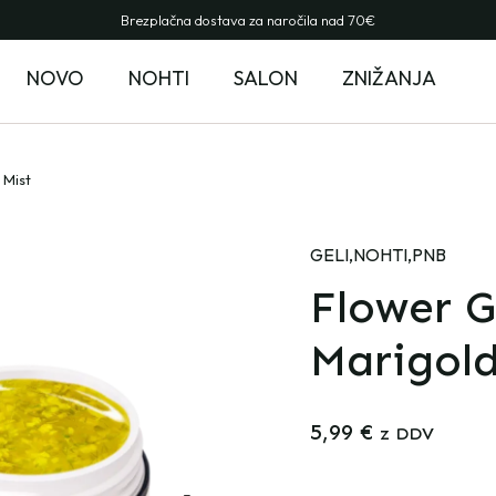
Brezplačna dostava za naročila nad 70€
NOVO
NOHTI
SALON
ZNIŽANJA
 Mist
GELI
,
NOHTI
,
PNB
Flower G
Marigold
5,99
€
z DDV