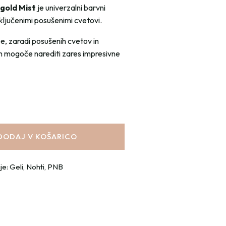
igold Mist
je univerzalni barvni
vključenimi posušenimi cvetovi.
e, zaradi posušenih cvetov in
im mogoče narediti zares impresivne
DODAJ V KOŠARICO
je:
Geli
,
Nohti
,
PNB