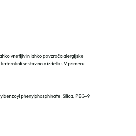
ahko vnetljiv in lahko povzroča alergijske
 katerokoli sestavino v izdelku. V primeru
ylbenzoyl phenylphosphinate, Silica, PEG-9