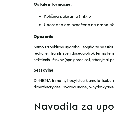
Ostale informacije:
Količina pakiranja (ml): 5
Uporabno do: označeno na embalaž
Opozorilo:
Samo za poklicno uporabo. Izogibajte se stiku s
reakcije. Hraniti izven dosega otrok ter na te
neželenih učinkov (npr. pordelost, srbenje ali 
Sestavine:
Di-HEMA trimethylhexyl dicarbamate, Isoborny
dimethacrylate, Hydroquinone, p-hydroxyaniso
Navodila za up