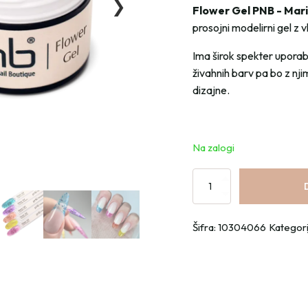
❯
Flower Gel PNB - Mar
prosojni modelirni gel z 
Ima širok spekter uporab
živahnih barv pa bo z nj
dizajne.
Na zalogi
Flower
Gel
PNB
Šifra:
10304066
Kategori
-
Marigold
Mist
količina