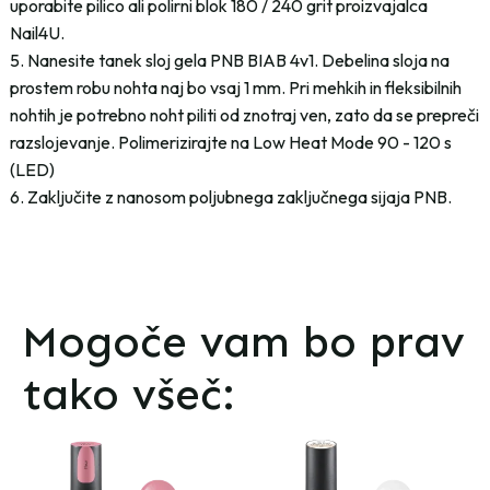
uporabite pilico ali polirni blok 180 / 240 grit proizvajalca
Nail4U.
5. Nanesite tanek sloj gela PNB BIAB 4v1. Debelina sloja na
prostem robu nohta naj bo vsaj 1 mm. Pri mehkih in fleksibilnih
nohtih je potrebno noht piliti od znotraj ven, zato da se prepreči
razslojevanje. Polimerizirajte na Low Heat Mode 90 - 120 s
(LED)
6. Zaključite z nanosom poljubnega zaključnega sijaja PNB.
Mogoče vam bo prav
tako všeč: