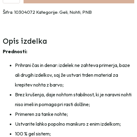
PNB
4v1
Šifra:
10304072
Kategorije:
Geli
,
Nohti
,
PNB
-
17
ml
-
Opis izdelka
Jolie
Prednosti:
količina
Prihrani čas in denar: izdelek ne zahteva primerja, baze
ali drugih izdelkov, saj že ustvari trden material za
krepitev nohta z barvo;
Brez krušenja, daje nohtom stabilnost, ki je naravni nohti
niso imeli in pomaga pri rasti dolžine;
Primeren za tanke nohte;
Ustvarite lahko popolno manikuro z enim izdelkom;
100 % gel sistem;