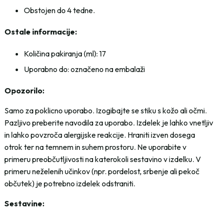
Obstojen do 4 tedne.
Ostale informacije:
Količina pakiranja (ml): 17
Uporabno do: označeno na embalaži
Opozorilo:
Samo za poklicno uporabo. Izogibajte se stiku s kožo ali očmi.
Pazljivo preberite navodila za uporabo. Izdelek je lahko vnetljiv
in lahko povzroča alergijske reakcije. Hraniti izven dosega
otrok ter na temnem in suhem prostoru. Ne uporabite v
primeru preobčutljivosti na katerokoli sestavino v izdelku. V
primeru neželenih učinkov (npr. pordelost, srbenje ali pekoč
občutek) je potrebno izdelek odstraniti.
Sestavine: