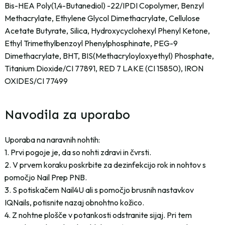
Bis-HEA Poly(1,4-Butanediol) -22/IPDI Copolymer, Benzyl
Methacrylate, Ethylene Glycol Dimethacrylate, Cellulose
Acetate Butyrate, Silica, Hydroxycyclohexyl Phenyl Ketone,
Ethyl Trimethylbenzoyl Phenylphosphinate, PEG-9
Dimethacrylate, BHT, BIS(Methacryloyloxyethyl) Phosphate,
Titanium Dioxide/CI 77891, RED 7 LAKE (CI 15850), IRON
OXIDES/CI 77499
Navodila za uporabo
Uporaba na naravnih nohtih:
1. Prvi pogoje je, da so nohti zdravi in čvrsti.
2. V prvem koraku poskrbite za dezinfekcijo rok in nohtov s
pomočjo Nail Prep PNB.
3. S potiskačem Nail4U ali s pomočjo brusnih nastavkov
IQNails, potisnite nazaj obnohtno kožico.
4. Z nohtne plošče v potankosti odstranite sijaj. Pri tem