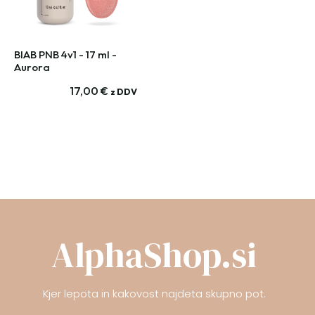
BIAB PNB 4v1 - 17 ml -
Aurora
17,00
€
z DDV
AlphaShop.si
Kjer lepota in kakovost najdeta skupno pot.