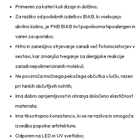
Primeren za kateri koli dizajn in dolžino;
Za razliko od podobnih izdelkov BIAB, ki vsebujejo
akrilno kislino, je PNB BIAB 4v1 popolnoma hipoalergen in
varen za uporabo;
Hitro in zanesljivo strjevanje zaradi več fotoiniciatorjev v
sestavi, kar zmanjša tveganje za alergijske reakcije
zaradi nepolimeriziranih molekul;
Ne povzroča močnega pekočega občutka v lučki, razen
pri tankih občutljivih nohtih;
Ima dobro oprijemljivost in ohranja določeno elastičnost
materiala;
Ima tiksotropno konsistenco, ki se ne razliva in omogoča
izvedbo popolne arhitekture;
Odporen na LED in UV svetlobo;