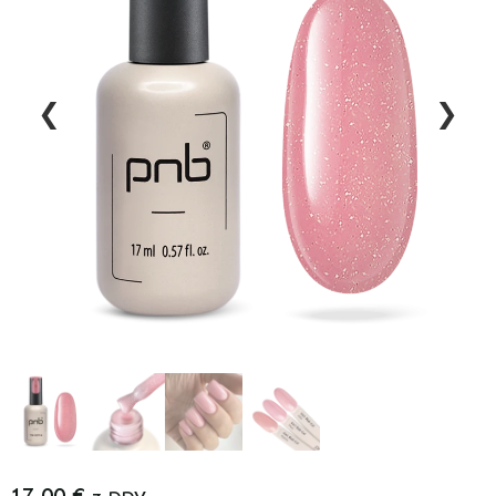
❮
❯
17,00
€