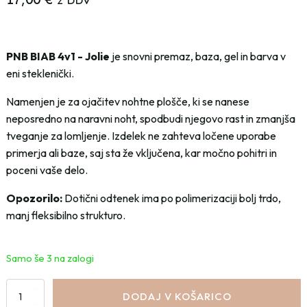
z DDV
PNB BIAB 4v1 - Jolie
je snovni premaz, baza, gel in barva v
eni steklenički.
Namenjen je za ojačitev nohtne plošče, ki se nanese
neposredno na naravni noht, spodbudi njegovo rast in zmanjša
tveganje za lomljenje. Izdelek ne zahteva ločene uporabe
primerja ali baze, saj sta že vključena, kar močno pohitri in
poceni vaše delo.
Opozorilo:
Dotični odtenek ima po polimerizaciji bolj trdo,
manj fleksibilno strukturo.
Samo še 3 na zalogi
BIAB
DODAJ V KOŠARICO