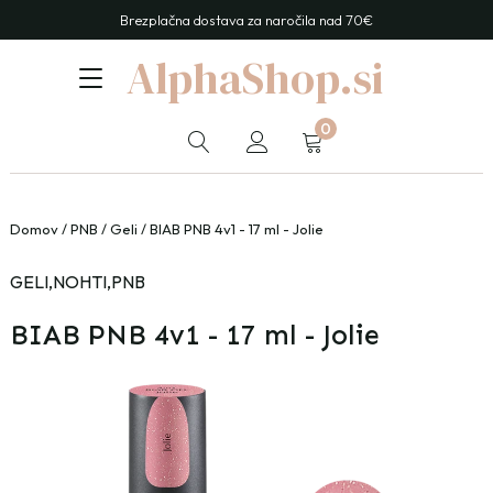
Brezplačna dostava za naročila nad 70€
AlphaShop.si
0
Domov
/
PNB
/
Geli
/ BIAB PNB 4v1 - 17 ml - Jolie
GELI
,
NOHTI
,
PNB
BIAB PNB 4v1 - 17 ml - Jolie